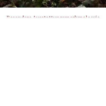
Besondere Ausstattungsmerkmale wie
Scheunenkino
Kalter Wintergarten
Sauna
Freiluft Bad
Grillplatz am Feldrand
Große Terrassen